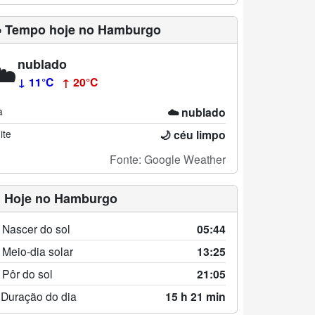
️ Tempo hoje no Hamburgo
️
nublado
↓ 11°C
↑ 20°C
a
☁️ nublado
ite
🌙 céu limpo
Fonte: Google Weather
 Hoje no Hamburgo
 Nascer do sol
05:44
 Meio-dia solar
13:25
 Pôr do sol
21:05
 Duração do dia
15 h 21 min