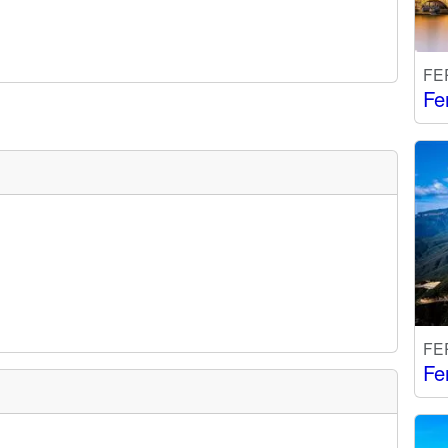
FE
Fe
FE
Fe