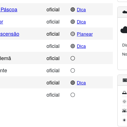
 Páscoa
oficial
🟢
Dica
☁
or
oficial
🟢
Dica
☁
Ascensão
oficial
🟡
Planear
oficial
🟢
Di
Dica
No
Alemã
oficial
⚪
nte
oficial
⚪

oficial
🟢
Dica
🌅
oficial
⚪
🌞
🌇
☀️