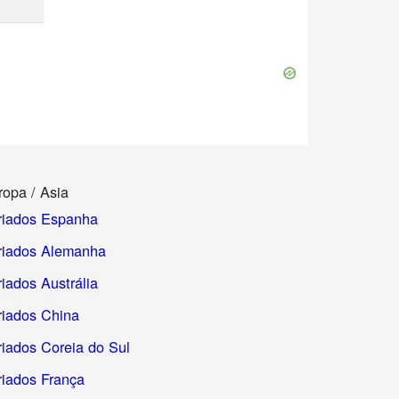
ropa / Asia
riados Espanha
riados Alemanha
iados Austrália
riados China
riados Coreia do Sul
riados França