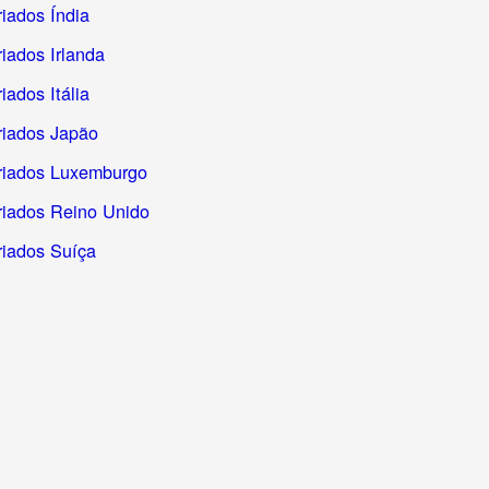
riados Índia
riados Irlanda
iados Itália
riados Japão
riados Luxemburgo
riados Reino Unido
riados Suíça