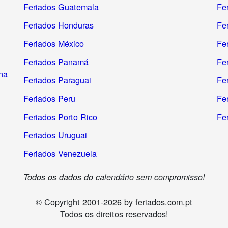
Feriados Guatemala
Fe
Feriados Honduras
Fe
Feriados México
Fer
Feriados Panamá
Fe
na
Feriados Paraguai
Fe
Feriados Peru
Fe
Feriados Porto Rico
Fe
Feriados Uruguai
Feriados Venezuela
Todos os dados do calendário sem compromisso!
© Copyright 2001-2026 by feriados.com.pt
Todos os direitos reservados!