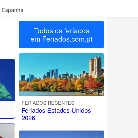
Espanha
Todos os feriados
em
Feriados.com.pt
FERIADOS RECENTES
Feriados Estados Unidos
2026