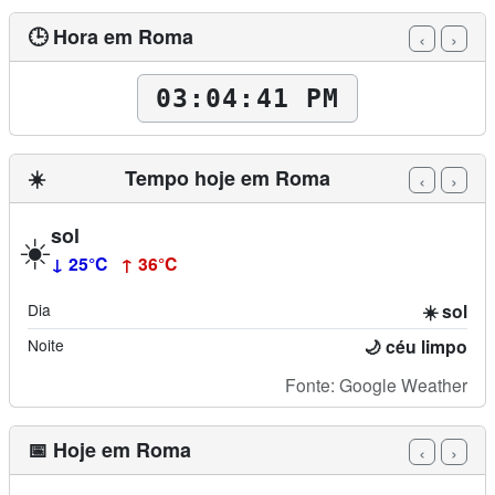
🕒 Hora em Roma
‹
›
03:04:42 PM
☀️
Tempo hoje em Roma
‹
›
sol
☀️
↓ 25°C
↑ 36°C
Dia
☀️ sol
Noite
🌙 céu limpo
Fonte: Google Weather
📅 Hoje em Roma
‹
›