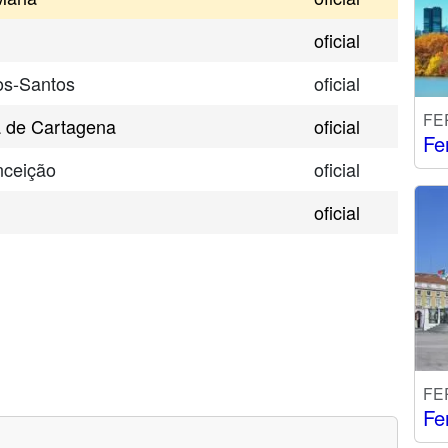
oficial
os-Santos
oficial
FE
 de Cartagena
oficial
Fe
nceição
oficial
oficial
FE
Fe