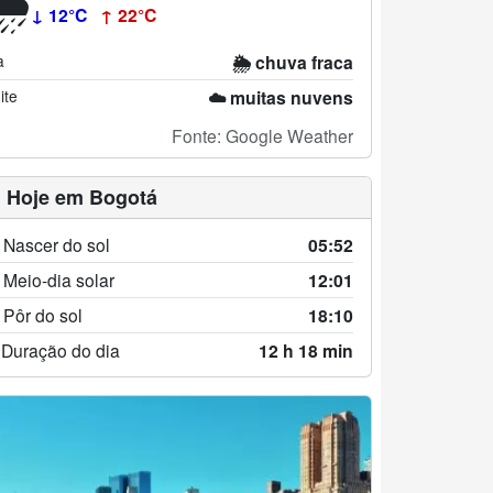
↓ 12°C
↑ 22°C
a
🌦️ chuva fraca
ite
☁️ muitas nuvens
Fonte: Google Weather
 Hoje em Bogotá
 Nascer do sol
05:52
 Meio-dia solar
12:01
 Pôr do sol
18:10
 Duração do dia
12 h 18 min