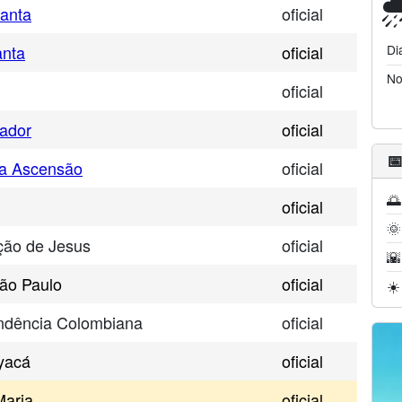
Santa
oficial
anta
oficial
Di
No
oficial
hador
oficial

da Ascensão
oficial
🌅
oficial
🌞
ção de Jesus
oficial
🌇
ão Paulo
oficial
☀️
ndência Colombiana
oficial
yacá
oficial
Maria
oficial