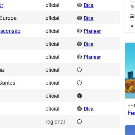
or
oficial
🟢
Dica
🌞
🌇
 Europa
oficial
🟢
Dica
☀️
Ascensão
oficial
🟡
Planear
oficial
🟢
Dica
oficial
🟡
Planear
ia
oficial
⚪
Santos
oficial
⚪
oficial
🟠
FE
oficial
🟢
Dica
Fe
regional
⚪