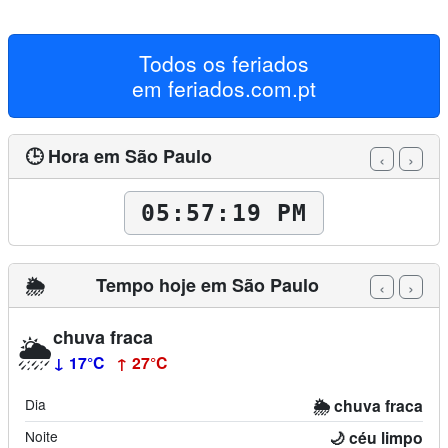
Todos os feriados
em
feriados.com.pt
🕒 Hora em São Paulo
‹
›
05:57:20 PM
🌦️
Tempo hoje em São Paulo
‹
›
chuva fraca
🌦️
↓ 17°C
↑ 27°C
Dia
🌦️ chuva fraca
Noite
🌙 céu limpo