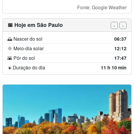
Fonte: Google Weather
📅 Hoje em São Paulo
‹
›
🌅 Nascer do sol
06:37
🌞 Meio-dia solar
12:12
🌇 Pôr do sol
17:47
☀️ Duração do dia
11 h 10 min