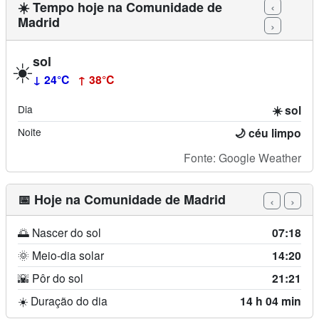
‹
☀️ Tempo hoje na Comunidade de
Madrid
›
sol
☀️
↓ 24°C
↑ 38°C
Dia
☀️ sol
Noite
🌙 céu limpo
Fonte: Google Weather
📅 Hoje na Comunidade de Madrid
‹
›
🌅 Nascer do sol
07:18
🌞 Meio-dia solar
14:20
🌇 Pôr do sol
21:21
☀️ Duração do dia
14 h 04 min