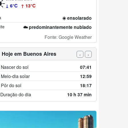
️
↓ 6°C
↑ 13°C
a
☀️ ensolarado
ite
☁️ predominantemente nublado
Fonte: Google Weather
 Hoje em Buenos Aires
‹
›
 Nascer do sol
07:41
 Meio-dia solar
12:59
 Pôr do sol
18:17
 Duração do dia
10 h 37 min