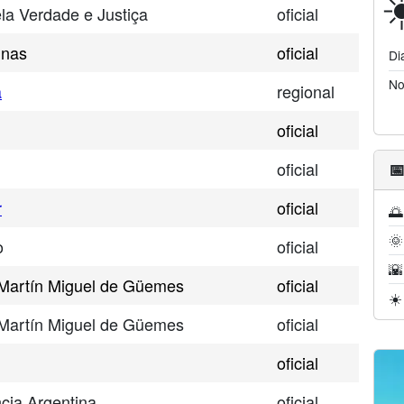
☀
la Verdade e Justiça
oficial
inas
oficial
Di
No
a
regional
oficial
oficial

r
oficial
🌅
🌞
o
oficial
🌇
 Martín Miguel de Güemes
oficial
☀️
 Martín Miguel de Güemes
oficial
oficial
cia Argentina
oficial