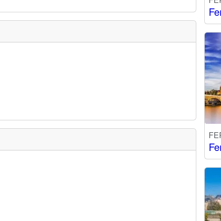
Fe
FE
Fe