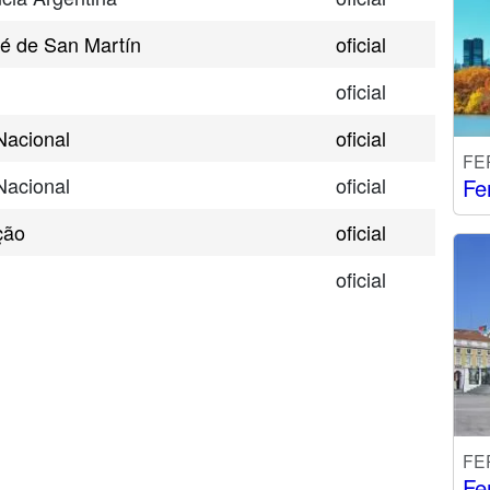
sé de San Martín
oficial
oficial
Nacional
oficial
FE
Nacional
oficial
Fe
ção
oficial
oficial
FE
Fe