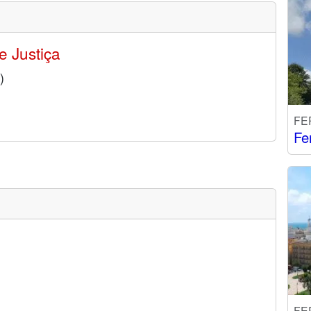
e Justiça
)
FE
Fe
FE