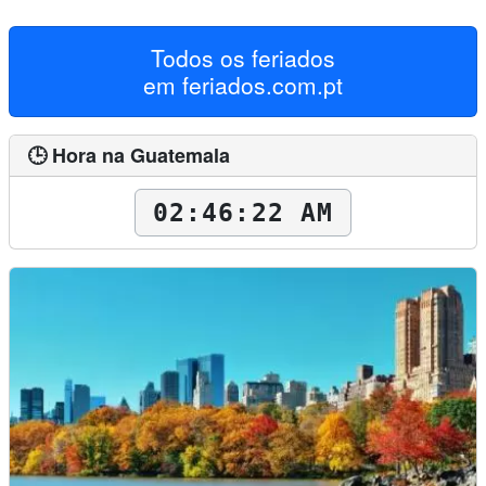
Todos os feriados
em
feriados.com.pt
🕒 Hora na Guatemala
02:46:23 AM