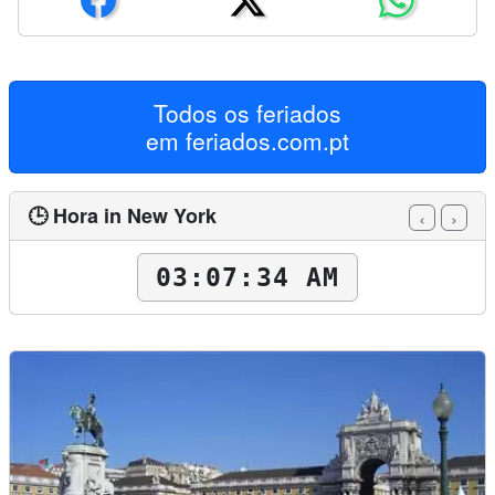
Todos os feriados
em
feriados.com.pt
🕒 Hora in New York
‹
›
03:07:36 AM