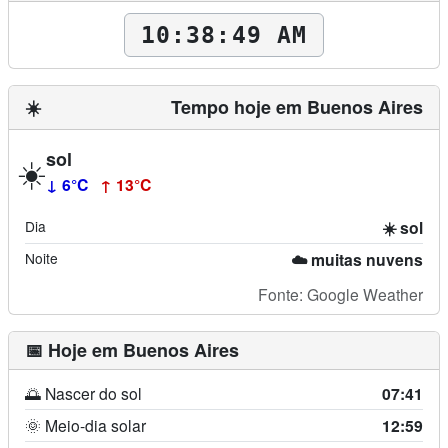
10:38:51 AM
☀️
Tempo hoje em Buenos Aires
sol
☀️
↓ 6°C
↑ 13°C
Dia
☀️ sol
Noite
☁️ muitas nuvens
Fonte: Google Weather
📅 Hoje em Buenos Aires
🌅 Nascer do sol
07:41
🌞 Meio-dia solar
12:59