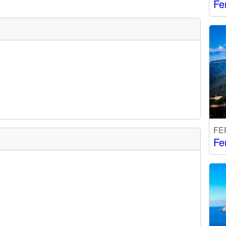
Fe
FE
Fe