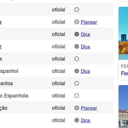
oficial
⚪
a
oficial
🟡
Planear
oficial
🟢
Dica
r
oficial
🟢
Dica
a
oficial
⚪
FE
espanhol
oficial
🟢
Dica
Fe
Santos
oficial
⚪
ão Espanhola
oficial
⚪
ção
oficial
🟡
Planear
oficial
🟢
Dica