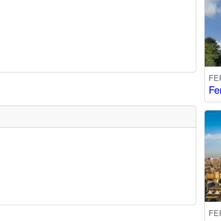
FE
Fe
FE