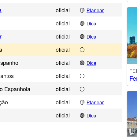
a
oficial
🟡
Planear
oficial
🟢
Dica
r
oficial
🟢
Dica
a
oficial
⚪
espanhol
oficial
🟢
Dica
FE
Santos
oficial
⚪
Fe
ão Espanhola
oficial
⚪
ção
oficial
🟡
Planear
oficial
🟢
Dica