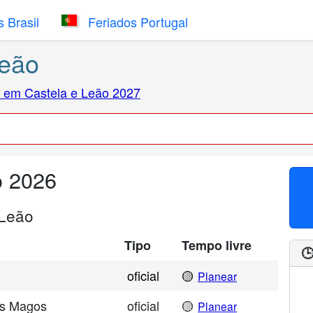
 Brasil
Feriados Portugal
Leão
 em Castela e Leão 2027
o 2026
 Leão
Tipo
Tempo livre

oficial
🟡
Planear
eis Magos
oficial
🟡
Planear