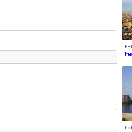
FE
Fe
FE