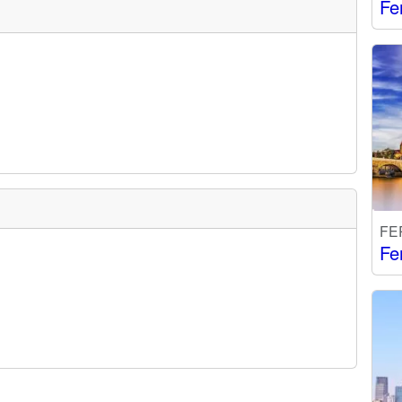
Fe
FE
Fe