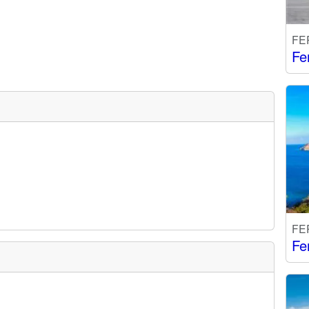
FE
Fe
FE
Fe