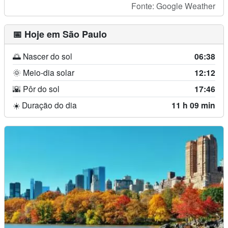
Fonte: Google Weather
📅 Hoje em São Paulo
🌅 Nascer do sol
06:38
🌞 Meio-dia solar
12:12
🌇 Pôr do sol
17:46
☀️ Duração do dia
11 h 09 min