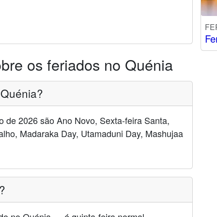
FE
Fe
bre os feriados no Quénia
o Quénia?
o de 2026 são Ano Novo, Sexta-feira Santa,
balho, Madaraka Day, Utamaduni Day, Mashujaa
a?
ado no Quénia — é quinta-feira normal.