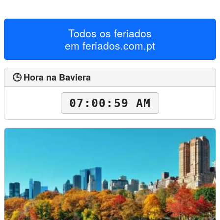
Todos os feriados
em
feriados.com.pt
🕒 Hora na Baviera
07:01:01 AM