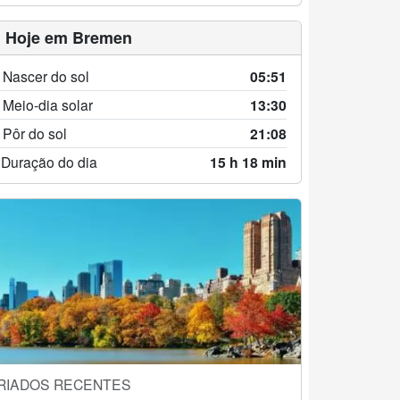
 Hoje em Bremen
 Nascer do sol
05:51
 Meio-dia solar
13:30
 Pôr do sol
21:08
 Duração do dia
15 h 18 min
RIADOS RECENTES