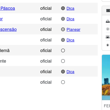
 Páscoa
oficial
🟢
Dica

or
oficial
🟢
Dica
🌅
Ascensão
oficial
🟡
🌞
Planear
🌇
oficial
🟢
Dica
☀️
Alemã
oficial
⚪
nte
oficial
⚪
oficial
🟢
Dica
oficial
⚪
FE