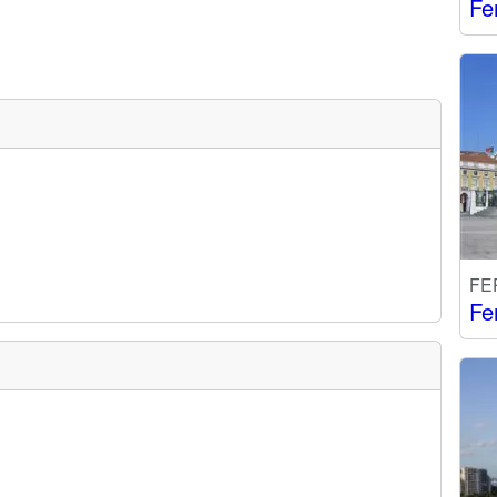
Fe
FE
Fe