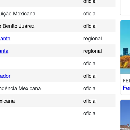
oficial
tuição Mexicana
oficial
 Benito Juárez
oficial
Santa
regional
anta
regional
oficial
hador
oficial
FE
Fe
ndência Mexicana
oficial
xicana
oficial
oficial