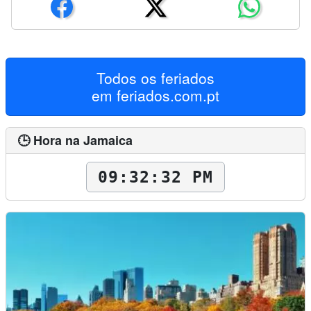
Todos os feriados
em
feriados.com.pt
🕒 Hora na Jamaica
09:32:33 PM