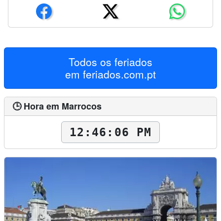
Todos os feriados
em
feriados.com.pt
🕒 Hora em Marrocos
12:46:07 PM