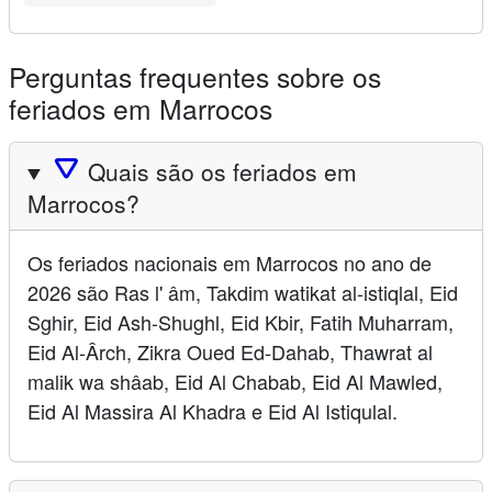
Perguntas frequentes sobre os
feriados em Marrocos
🛆
Quais são os feriados em
Marrocos?
Os feriados nacionais em Marrocos no ano de
2026 são Ras l' âm, Takdim watikat al-istiqlal, Eid
Sghir, Eid Ash-Shughl, Eid Kbir, Fatih Muharram,
Eid Al-Ârch, Zikra Oued Ed-Dahab, Thawrat al
malik wa shâab, Eid Al Chabab, Eid Al Mawled,
Eid Al Massira Al Khadra e Eid Al Istiqulal.