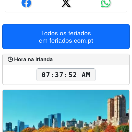
Todos os feriados
em
feriados.com.pt
🕒 Hora na Irlanda
07:37:53 AM