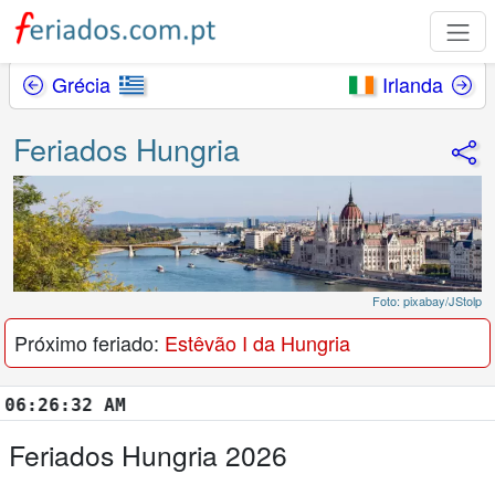
Grécia
Irlanda
Feriados Hungria
Foto: pixabay/JStolp
Próximo feriado:
Estêvão I da Hungria
:26:33 AM
Feriados Hungria 2026