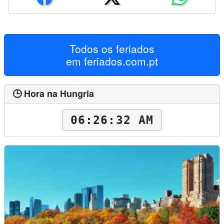
Todos os feriados
em
feriados.com.pt
🕒 Hora na Hungria
06:26:33 AM