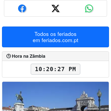
Todos os feriados
em
feriados.com.pt
🕒 Hora na Zâmbia
10:20:28 PM