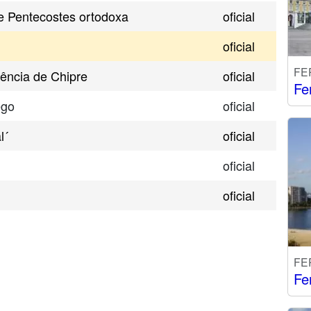
e Pentecostes ortodoxa
oficial
oficial
FE
ência de Chipre
oficial
Fe
ego
oficial
l´
oficial
oficial
oficial
FE
Fe