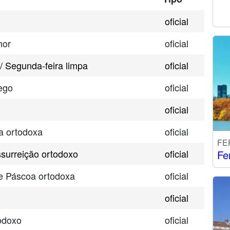
oficial
hor
oficial
/ Segunda-feira limpa
oficial
ego
oficial
oficial
ta ortodoxa
oficial
FE
surreição ortodoxo
oficial
Fe
e Páscoa ortodoxa
oficial
oficial
odoxo
oficial