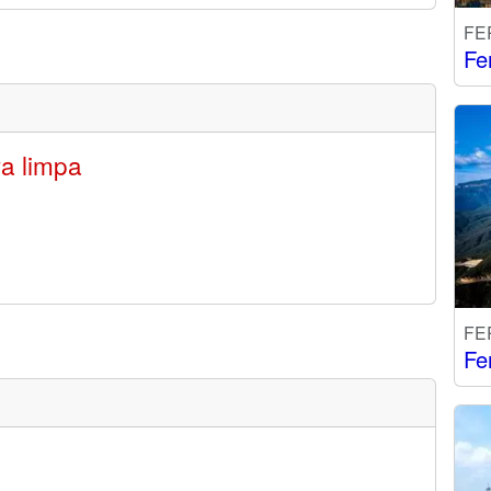
FE
Fe
ra limpa
FE
Fe