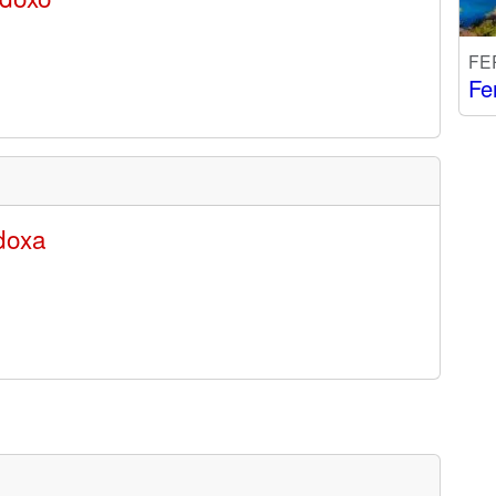
FE
Fe
doxa