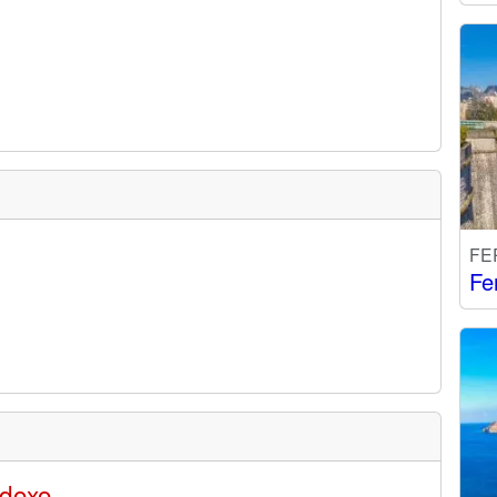
FE
Fe
odoxo