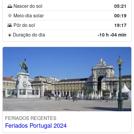
🌅 Nascer do sol
05:21
🌞 Meio-dia solar
00:19
🌇 Pôr do sol
19:17
☀️ Duração do dia
-10 h -04 min
FERIADOS RECENTES
Feriados Portugal 2024