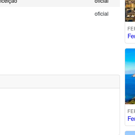
nceição
oficial
oficial
FE
Fe
FE
Fe