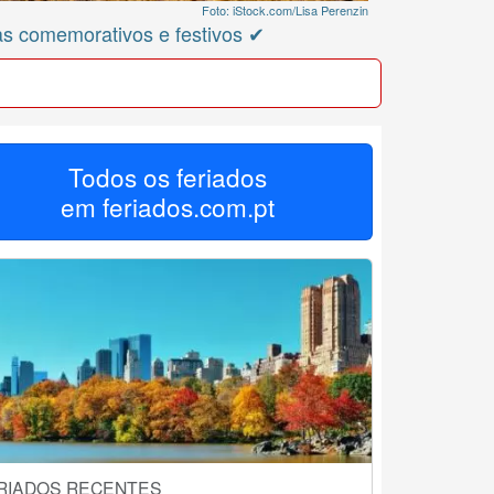
Foto: iStock.com/Lisa Perenzin
as comemorativos e festivos ✔
Todos os feriados
em
feriados.com.pt
RIADOS RECENTES