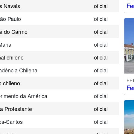
Fe
as Navais
oficial
ão Paulo
oficial
a do Carmo
oficial
Maria
oficial
al chileno
oficial
ndência Chilena
oficial
FE
o chileno
oficial
Fe
rimento da América
oficial
a Protestante
oficial
os-Santos
oficial