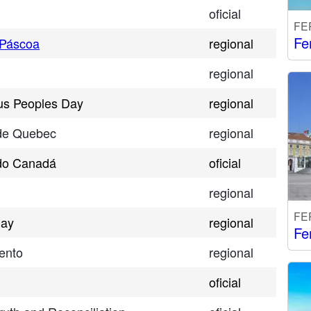
oficial
FE
Fe
 Páscoa
regional
regional
ous Peoples Day
regional
 de Quebec
regional
 do Canadá
oficial
regional
FE
day
regional
Fe
ento
regional
oficial