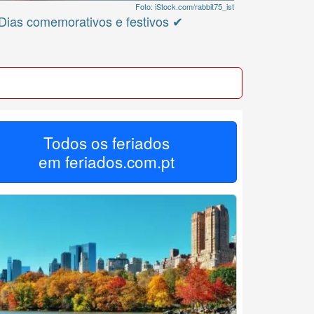
Foto: iStock.com/rabbit75_ist
Dias comemorativos e festivos ✔
Todos os feriados
em
feriados.com.pt