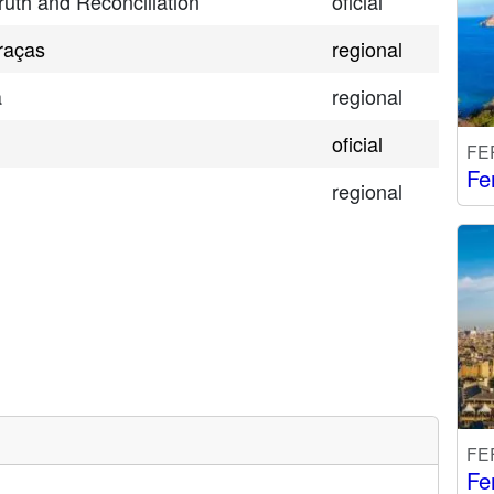
ruth and Reconciliation
oficial
raças
regional
a
regional
oficial
FE
Fe
regional
FE
Fe