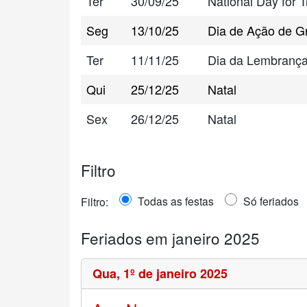
Ter
30/09/25
National Day for T
Seg
13/10/25
Dia de Ação de G
Ter
11/11/25
Dia da Lembranç
Qui
25/12/25
Natal
Sex
26/12/25
Natal
Filtro
Todas as festas
Só feriados
Filtro:
Feriados em janeiro 2025
Qua,
1º de janeiro 2025