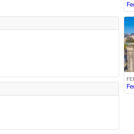
Fe
FE
Fe