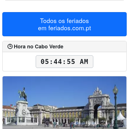
Todos os feriados
em
feriados.com.pt
🕒 Hora no Cabo Verde
05:44:56 AM