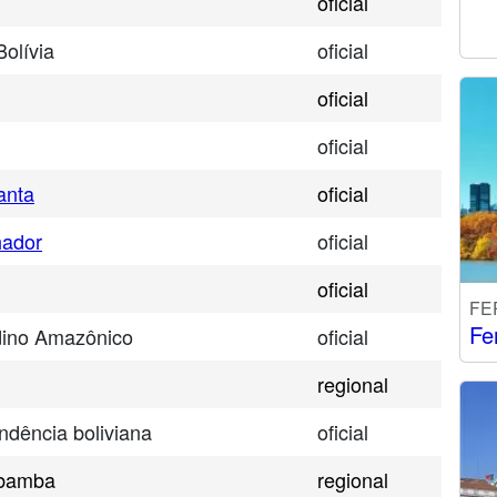
oficial
olívia
oficial
oficial
oficial
anta
oficial
hador
oficial
oficial
FE
Fe
ino Amazônico
oficial
regional
ndência boliviana
oficial
abamba
regional