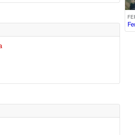
FE
Fe
a